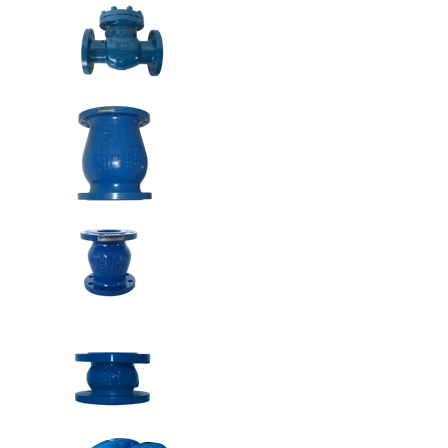
Серия CP
Центробежни водни помпи
Серия СР 0.25-2.2kW
Серия CP до 11kW
Серия 2CP
Серия 2-4CP
Серия 2-4CR
Серия NGA
Серия PRO NGA