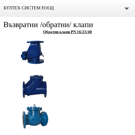
БУЛТЕХ СИСТЕМ ЕООД
Възвратни /обратни/ клапи
Начало
Обратни клапи PN 16/25/40
Продукти
Водни помпи
Периферни водни помпи
Серия PK
Серия PQ
Серия PKS
Серия PM
Серия MD