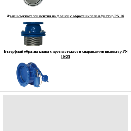
Серия CK /пенливи течности и нафта/
Серия CAM
Дънен смукателен вентил на фланец с обратен клапан филтър PN 16
Потопяеми помпи за чисти води
Серия 4SR
Бътерфлай обратна клапа с противотежест и хидравличен цилиндър PN
Серия 6SR
10/25
Серия DAVIS
Серия 4BLOCK
Серия 3SD
Серия 4SD 4
Серия TOP