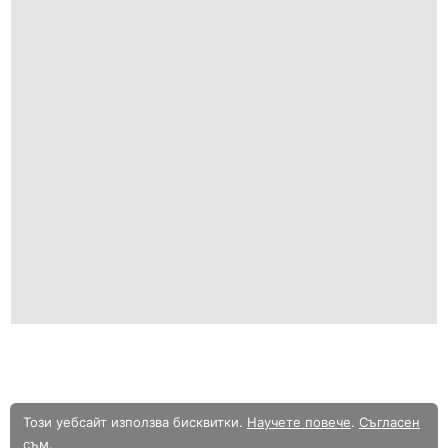
Серия TOP-MULTI
Серия QGD винтови помпи
Потопяеми помпи за мръсни води
Серия DTRT
Серия TOP-VORTEX
Серия BC
Серия BC-MF
Серия VX
Серия D
Този уебсайт използва бисквитки.
Научете повече
.
Съгласен
Многостъпални водни помпи
съм
.