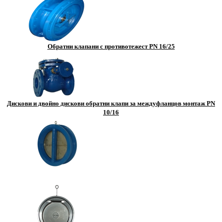
Серия HF /Medium flow rates/
Серия HF /high flow rates/
Серия F
Обратни клапани с противотежест PN 16/25
Серия AL-RED
Серия CM
Дискови и двойно дискови обратни клапи за междуфланцов монтаж PN
10/16
Самозасмукващи водни помпи
Серия JSW 1
Серия JSW 2
Серия JSW 3
Серия JCR