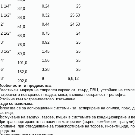
 1/4''
0.24
25
32,0
 1/2''
0.32
25,50
38,0
2''
0.44
24,50
51,0
 1/2''
0.75
24
63,0
3''
0.92
25
76,0
 1/2''
1.45
25
89,0
4''
1.56
25
101,0
6''
3.28
25
152,0
8''
9
6,8,12
202,0
Особености и предимства
:
Еластичен маркуч на спирален каркас от твърд ПВЦ, устойчив на темпе
вътрешната повърхност гладка, мека, външна повърхност - релефна
Устойчив към ултравиолетово излъчване
Къде се използва:
Използва се за аспирационни системи - за аспириране на опилки, прах, д
частици;
Изсмукване на въздух, газове, пушек в системите за кондициониране и в
При транспортирането на насипни материали (зърно, комбикорм, гранули)
поливане, при отводняване,за транспортиране на торове, инсектициди, п
средства.