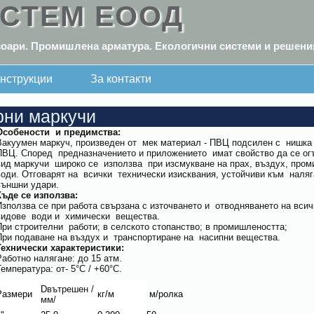
ИСТЕМ ЕООД
оари. Промишлена арматура. Екологични системи и решени
нструкции
За контакти
рни маркучи
Особености и предимства:
Вакуумен маркуч, произведен от мек материал - ПВЦ подсилен с нишка 
ПВЦ. Според предназначението и приложението имат свойство да се огъ
вид маркучи широко се използва при изсмукване на прах, въздух, про
води. Отговарят на всички технически изисквания, устойчиви към наля
външни удари.
Къде се използва:
Използва се при работа свързана с източването и отводняването на всич
видове води и химически вещества.
При строителни работи; в селското стопанство; в промишлеността;
При подаване на въздух и транспортиране на насипни вещества.
Технически характеристики:
Работно налягане: до 15 атм.
Температура: от- 5°C / +60°C.
D
вътрешен
/
Размери
кг/м
м/ролка
мм/