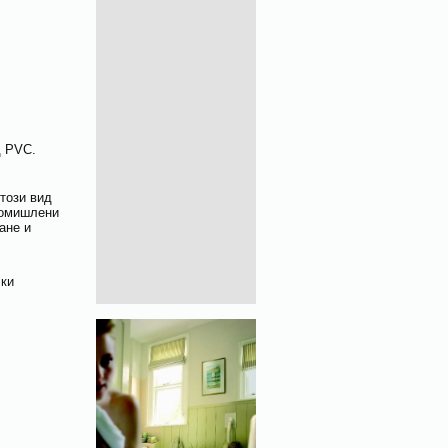
д PVC.
този вид
ромишлени
гане и
чки