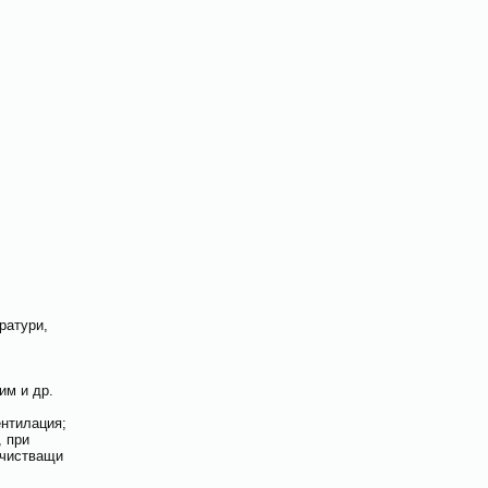
ратури,
им и др.
ентилация;
, при
очистващи