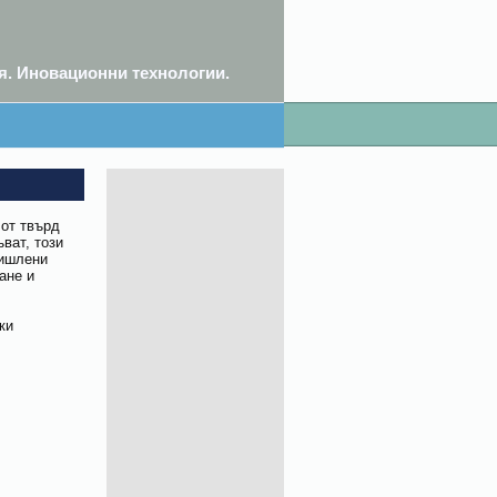
я. Иновационни технологии.
от твърд
ват, този
мишлени
гане и
ки