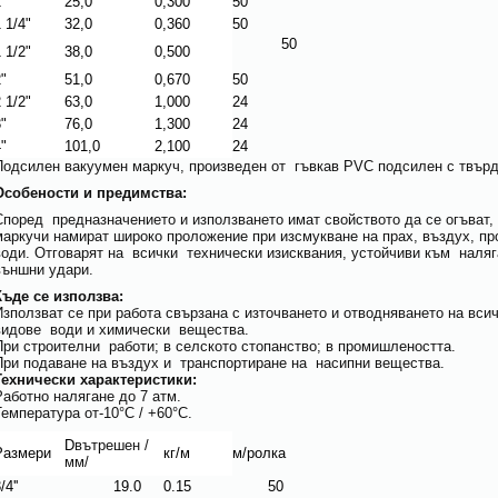
"
25,0
0,300
50
 1/4"
32,0
0,360
50
50
 1/2"
38,0
0,500
"
51,0
0,670
50
 1/2"
63,0
1,000
24
"
76,0
1,300
24
"
101,0
2,100
24
Подсилен вакуумен маркуч, произведен от гъвкав PVC подсилен с твър
Особености и предимства:
Според предназначението и използването имат свойството да се огъват, 
маркучи намират широко проложение при изсмукване на прах, въздух, п
води. Отговарят на всички технически изисквания, устойчиви към наля
външни удари.
Къде се използва:
Използват се при работа свързана с източването и отводняването на вси
видове води и химически вещества.
При строителни работи; в селското стопанство; в промишлеността.
При подаване на въздух и транспортиране на насипни вещества.
Технически характеристики:
Работно налягане до 7 атм.
Температура от-10°C / +60°C.
D
вътрешен
/
Размери
кг/м
м/ролка
мм/
/4''
19.0
0.15
50