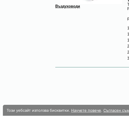
Въздуховоди
1
1
1
2
2
3
Този уебсайт използва бисквитки.
Научете повече
.
Съгласен съ