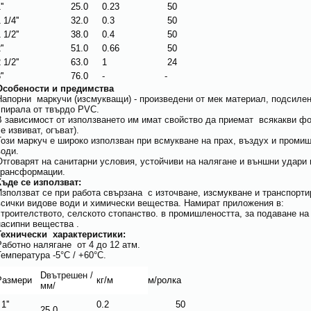
''
25.0
0.23
50
 1/4''
32.0
0.3
50
 1/2''
38.0
0.4
50
''
51.0
0.66
50
 1/2''
63.0
1
24
''
76.0
-
-
Особености и предимства
Напорни маркучи (изсмукващи) - произведени от мек материал, подсиле
спирала от твърдо PVC.
В зависимост от използването им имат свойство да приемат всякакви ф
е извиват, огъват).
Този маркуч е широко използван при всмукване на прах, въздух и проми
води.
Отговарят на санитарни условия, устойчиви на налягане и външни удари 
трансформации.
Къде се използват:
Използват се при работа свързана с източване, изсмукване и транспорти
всички видове води и химически вещества. Намират приложения в:
строителството, селското стопанство. в промишлеността, за подаване на
насипни вещества .
Технически характеристики:
Работно налягане от 4 до 12 атм.
Температура -5°C / +60°C.
D
вътрешен
/
Размери
кг/м
м/ролка
мм/
1''
0.2
50
25,0