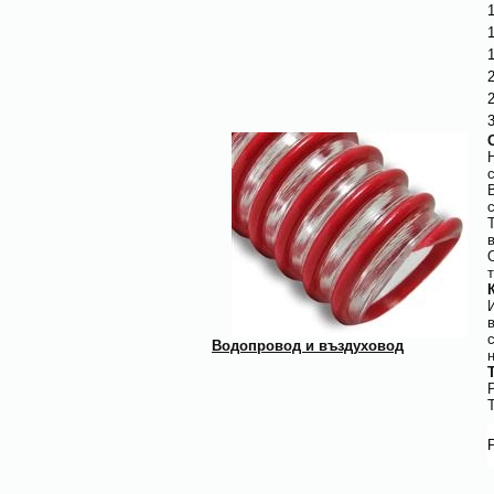
1
1
1
2
2
3
с
Водопровод и въздуховод