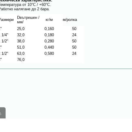
Технически характеристики:
Температура от 10°C / +60°C.
Работно налягане до 2 бара.
D
вътрешен
/
Размери
кг/м
м/ролка
мм/
"
25,0
0,160
50
 1/4"
32,0
0,180
24
 1/2"
38,0
0,280
50
"
51,0
0,440
50
 1/2"
63,0
0,580
24
"
76,0
м
.