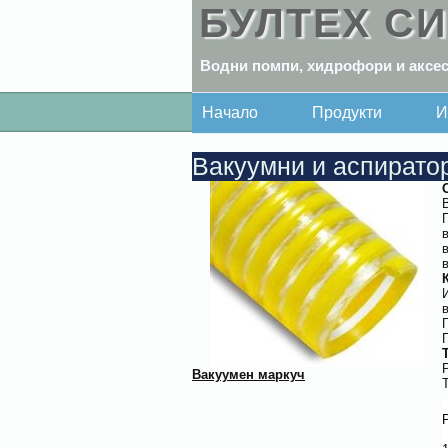
БУЛТЕХ С
Водни помпи, хидрофори и аксес
Начало
Продукти
И
Вакуумни и аспирато
Вакуумен маркуч