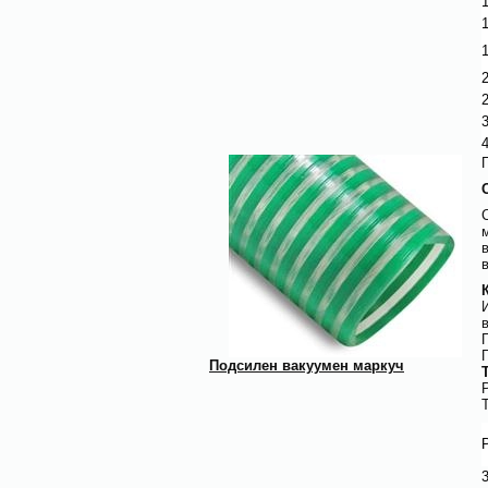
1
1
1
2
2
3
4
Подсилен вакуумен маркуч
3