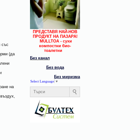
ПРЕДСТАВЯ НАЙ-НОВ
ПРОДУКТ НА ПАЗАРА!
MULLTOA -
сухи
н със
компостни био-
тоалетни
орми (да
Без канал
шлени
Без вода
и
Без миризма
Select Language
▼
ране на
 въздух,